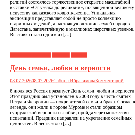
религий состоялось торжественное открытие масштабной
выставки «От узелка до реликвии», посвящённой великому
искусству кавказского ковроткачества. Уникальная
экспозиция представляет собой не просто коллекцию
старинных изделий, а настоящую летопись судеб народов
Дагестана, запечатлённую в миллионах шерстяных узелков.
Выставка стала одним из […]
Календарь событий
Новости
О музее
День семьи, любви и верности
08.07.2026
08.07.2026
Сабина Ибрагимова
Комментарий
8 июля вся Россия празднует День семьи, любви и верности
Этот праздник был установлен в 2008 году в честь святых
Петра и Февронии — покровителей семьи и брака. Согласн
легенде, они жили в городе Муроме и стали образцом
супружеской верности и любви, пройдя через множество
испытаний. Праздник направлен на укрепление семейных
ценностей. В честь этого […]