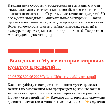
Каждый день субботы и воскресенья двери нашего музея
открывают мир удивительных историй, древних традиций 
великих цивилизаций. Скучать у нас точно не придется! Ч
вас ждет в выходные? Увлекательные экскурсии… Наши
профессиональные экскурсоводы проведут вас сквозь века.
Будет возможность узнать о тайнах мировых религий и
культур, которые скрыты от посторонних глаз! Творческая
АРТ-студия… Для тех, […]
Календарь событий
Новости
О музее
Выходные в Музее истории мировых
культур и религий…
29.06.2026
29.06.2026
Сабина Ибрагимова
Комментарий
Каждые субботу и воскресенье в нашем музее проходят
занятия по рисованию! Мы превращаем музейные залы в
мастерскую, где история оживает через ваше творчество…
Почему стоит прийти?
Вдохновение: рисуем в окружен
древних артефактов и уникальных символов…
Обучение