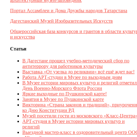
архитектурный музей-заповедник
Портал Ассамблеи и Дома Дружбы народов Татарстана
Дагестанский Музей Изобразительных Искусств
Общероссийская база конкурсов и грантов в области культ
и искусства
Статьи
В Дагестане прошел учебно-методический сбор по
антитеррору для работников культуры
Выставка «От узелка до реликвии» всё ещё ждет вас!
Работа АРТ-студии в Музее по выходным дням
В Музее истории мировых культур и религий отмети
День Военно-Морского Флота России
Яркие выходные по Пушкинской карте!
Занятия в Музее по Пушкинской карте
Викторина «Страна законов и традиций», приуроченн
ко Дню Конституции РД
Музей посетили гости из московского «Класс-Центра
АРТ-студия в Музее истории мировых культур и
религий
Выездной мастер-класс в оздоровительный центр ОО