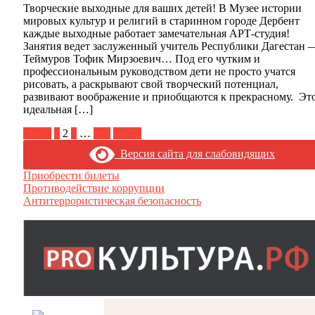
Творческие выходные для ваших детей! В Музее истории
мировых культур и религий в старинном городе Дербент
каждые выходные работает замечательная АРТ-студия!
Занятия ведет заслуженный учитель Республики Дагестан 
Теймуров Тофик Мирзоевич… Под его чутким и
профессиональным руководством дети не просто учатся
рисовать, а раскрывают свой творческий потенциал,
развивают воображение и приобщаются к прекрасному. Эт
идеальная […]
Пагинация
Назад
1
2
3
…
144
Далее
записей
Версия сайта для слабовидящих
Приобрести билеты
Противодействие коррупции
Антитеррористическая безопасность