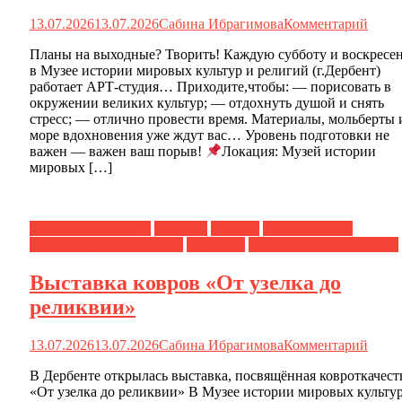
13.07.2026
13.07.2026
Сабина Ибрагимова
Комментарий
Планы на выходные? Творить! Каждую субботу и воскресе
в Музее истории мировых культур и религий (г.Дербент)
работает АРТ-студия… Приходите,чтобы: — порисовать в
окружении великих культур; — отдохнуть душой и снять
стресс; — отлично провести время. Материалы, мольберты 
море вдохновения уже ждут вас… Уровень подготовки не
важен — важен ваш порыв!
Локация: Музей истории
мировых […]
Календарь событий
Новости
О музее
Специалистам
Стационарные выставки
Туристам
Экспозиции и выставки
Выставка ковров «От узелка до
реликвии»
13.07.2026
13.07.2026
Сабина Ибрагимова
Комментарий
В Дербенте открылась выставка, посвящённая ковроткачест
«От узелка до реликвии» В Музее истории мировых культур