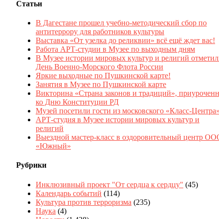
Статьи
В Дагестане прошел учебно-методический сбор по
антитеррору для работников культуры
Выставка «От узелка до реликвии» всё ещё ждет вас!
Работа АРТ-студии в Музее по выходным дням
В Музее истории мировых культур и религий отмети
День Военно-Морского Флота России
Яркие выходные по Пушкинской карте!
Занятия в Музее по Пушкинской карте
Викторина «Страна законов и традиций», приуроченн
ко Дню Конституции РД
Музей посетили гости из московского «Класс-Центра
АРТ-студия в Музее истории мировых культур и
религий
Выездной мастер-класс в оздоровительный центр ОО
«Южный»
Рубрики
Инклюзивный проект "От сердца к сердцу"
(45)
Календарь событий
(114)
Культура против терроризма
(235)
Наука
(4)