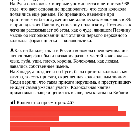
На Руси о колоколах впервые упоминается в летописях 988
года, что дает основание предполагать, что сами колокола
появились еще раньше. По преданию, введение при
христианском богослужении металлических колоколов в 39
г. принадлежит Павлину, епископу ноланскому. Поэтическа
легенда рассказывает об этом, как о чуде, явившем Павлину
мысль об использовании для отливки первого церковного
колокола формы цветка — колокольчика.
🔔Как на Западе, так и в России колокола очеловечивались:
антропоморфны были названия разных частей колокола —
язык, губа, уши, плечо, корона. Колоколам, как людям,
давались собственные имена.
На Западе, а позднее и на Руси, была принята колокольная
клятва, то есть присяга, скрепленная колокольным звоном.
Люди верили, что такая присяга нерушима, а преступившег
ее ждет самая ужасная участь. Колокольная клятва
применялась чаще и ценилась выше, чем клятва на Библии.
Количество просмотров:
467
Навигация
2 октября Музей истории мировых культур и религий
посетили ученики МБОУ СОШ №4 совместно с учителем
по
ОРКСЭ Керимовой С.С.
записям
В Дагестане прошёл VII Международный межрелигиозный
молодежный форум