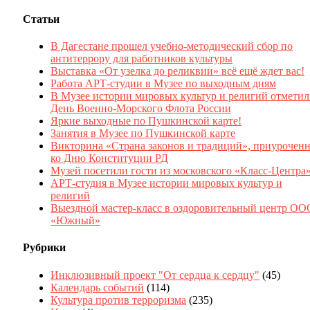
Статьи
В Дагестане прошел учебно-методический сбор по
антитеррору для работников культуры
Выставка «От узелка до реликвии» всё ещё ждет вас!
Работа АРТ-студии в Музее по выходным дням
В Музее истории мировых культур и религий отмети
День Военно-Морского Флота России
Яркие выходные по Пушкинской карте!
Занятия в Музее по Пушкинской карте
Викторина «Страна законов и традиций», приуроченн
ко Дню Конституции РД
Музей посетили гости из московского «Класс-Центра
АРТ-студия в Музее истории мировых культур и
религий
Выездной мастер-класс в оздоровительный центр ОО
«Южный»
Рубрики
Инклюзивный проект "От сердца к сердцу"
(45)
Календарь событий
(114)
Культура против терроризма
(235)