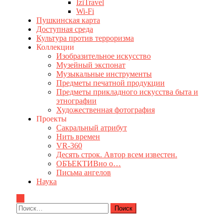
IziTravel
Wi-Fi
Пушкинская карта
Доступная среда
Культура против терроризма
Коллекции
Изобразительное искусство
Музейный экспонат
Музыкальные инструменты
Предметы печатной продукции
Предметы прикладного искусства быта и
этнографии
Художественная фотография
Проекты
Сакральный атрибут
Нить времен
VR-360
Десять строк. Автор всем известен.
ОБЪЕКТИВно о…
Письма ангелов
Наука
Найти: