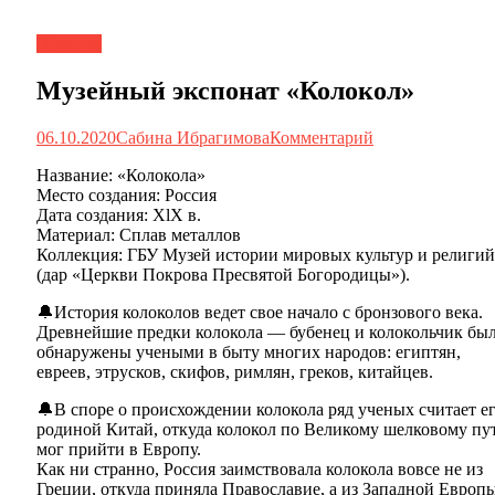
Новости
Музейный экспонат «Колокол»
06.10.2020
Сабина Ибрагимова
Комментарий
Название: «Колокола»
Место создания: Россия
Дата создания: XlX в.
Материал: Сплав металлов
Коллекция: ГБУ Музей истории мировых культур и религий
(дар «Церкви Покрова Пресвятой Богородицы»).
🔔История колоколов ведет свое начало с бронзового века.
Древнейшие предки колокола — бубенец и колокольчик бы
обнаружены учеными в быту многих народов: египтян,
евреев, этрусков, скифов, римлян, греков, китайцев.
🔔В споре о происхождении колокола ряд ученых считает е
родиной Китай, откуда колокол по Великому шелковому пу
мог прийти в Европу.
Как ни странно, Россия заимствовала колокола вовсе не из
Греции, откуда приняла Православие, а из Западной Европы